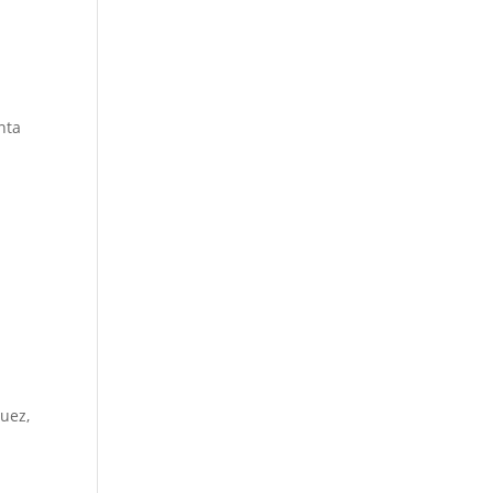
nta
uez,