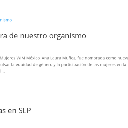
QUIENES
EMPRESAS
AFILIACIÓN
SELLO
SOMOS
AFILIADAS
ora de nuestro organismo
de Mujeres WIM México, Ana Laura Muñoz, fue nombrada como nuev
ulsar la equidad de género y la participación de las mujeres en la
...
ras en SLP