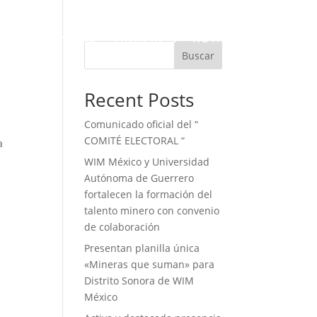
BOLSA DE
TIENDA
 WIM
PIONERAS
NOTAS
TRABAJO
VIRTUAL
Buscar
Recent Posts
Comunicado oficial del “
COMITÉ ELECTORAL “
a
WIM México y Universidad
Autónoma de Guerrero
fortalecen la formación del
talento minero con convenio
de colaboración
Presentan planilla única
«Mineras que suman» para
Distrito Sonora de WIM
México