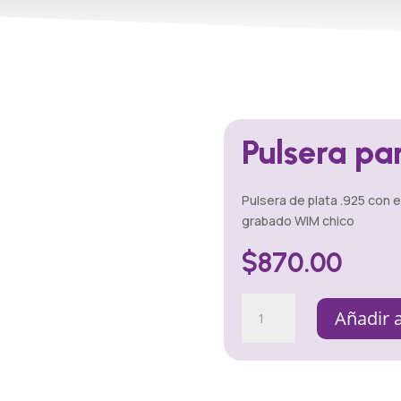
Pulsera par
Pulsera de plata .925 con 
grabado WIM chico
$
870.00
Pulsera
Añadir a
para
Dije
cantidad