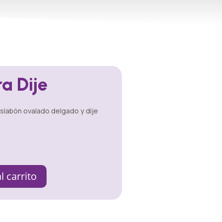
a Dije
eslabón ovalado delgado y dije
l carrito